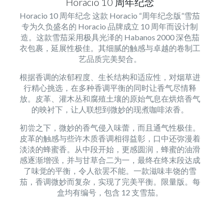
Horacio 10 周年纪念
Horacio 10 周年纪念 这款 Horacio “周年纪念版”雪茄
专为久负盛名的 Horacio 品牌成立 10 周年而设计制
造。这款雪茄采用极具光泽的 Habanos 2000 深色茄
衣包裹，延展性极佳。其细腻的触感与卓越的卷制工
艺品质完美契合。
根据香调的浓郁程度、生长结构和适应性，对烟草进
行精心挑选，在多种香调平衡的同时让香气尽情释
放。皮革、灌木丛和腐殖土壤的原始气息在烘焙香气
的映衬下，让人联想到微妙的现煮咖啡浓香。
初尝之下，微妙的香气侵入味蕾，而且通气性极佳。
皮革的触感与些许木质香调相得益彰，口中还弥漫着
淡淡的蜂蜜香。从中段开始，更感圆润，蜂蜜的油滑
感逐渐增强，并与甘草合二为一，最终在终末段达成
了味觉的平衡，令人欲罢不能。一款滋味丰饶的雪
茄，香调微妙而复杂，实现了完美平衡。限量版。每
盒均有编号，包含 12 支雪茄。