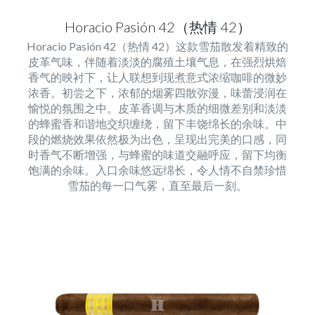
Horacio Pasión 42（热情 42）
Horacio Pasión 42（热情 42）这款雪茄散发着精致的
皮革气味，伴随着淡淡的腐殖土壤气息，在强烈烘焙
香气的映衬下，让人联想到现煮意式浓缩咖啡的微妙
浓香。初尝之下，浓郁的烟雾四散弥漫，味蕾浸润在
愉悦的氛围之中。皮革香调与木质的细微差别和淡淡
的蜂蜜香和谐地交织缠绕，留下丰饶绵长的余味。中
段的燃烧效果依然极为出色，呈现出完美的口感，同
时香气不断增强，与蜂蜜的味道交融呼应，留下均衡
饱满的余味。入口余味悠远绵长，令人情不自禁珍惜
雪茄的每一口气雾，直至最后一刻。