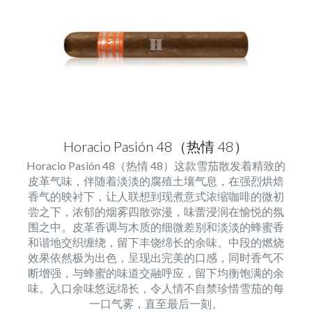
Horacio Pasión 48（热情 48）
Horacio Pasión 48（热情 48）这款雪茄散发着精致的
皮革气味，伴随着淡淡的腐殖土壤气息，在强烈烘焙
香气的映衬下，让人联想到现煮意式浓缩咖啡的微初
尝之下，浓郁的烟雾四散弥漫，味蕾浸润在愉悦的氛
围之中。皮革香调与木质的细微差别和淡淡的蜂蜜香
和谐地交织缠绕，留下丰饶绵长的余味。中段的燃烧
效果依然极为出色，呈现出完美的口感，同时香气不
断增强，与蜂蜜的味道交融呼应，留下均衡饱满的余
味。入口余味悠远绵长，令人情不自禁珍惜雪茄的每
一口气雾，直至最后一刻。