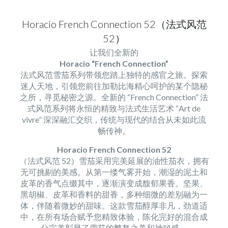
Horacio French Connection 52（法式风范
52）
让我们全新的
Horacio “French Connection”
法式风范雪茄系列带领您踏上独特的感官之旅。探索
迷人天地，引领您前往加勒比海精心呵护的某个隐秘
之所，寻觅秘密之源。全新的 “French Connection” 法
式风范系列将永恒的精致与法式生活艺术 “Art de
vivre” 深深融汇交织，传统与现代的结合从未如此流
畅传神。
Horacio French Connection 52
（法式风范 52）雪茄采用完美延展的油性茄衣，拥有
无可挑剔的美感。从第一缕气雾开始，潮湿的泥土和
皮革的香气点缀其中，逐渐演变成馥郁果香。坚果、
黑胡椒、皮革和香料的甜香，多种细微的差别融为一
体，伴随着微妙的甜味。这款雪茄醇厚非凡，劲道适
中，在所有场合赋予您精致体验，陈化完好的混合成
分完美彰显了雪茄的繁复之美和神秘感。