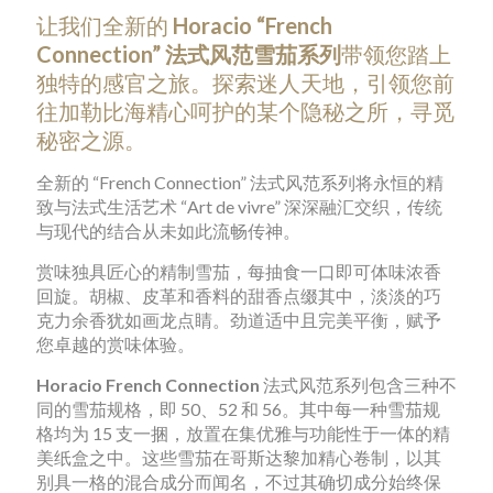
让我们全新的
Horacio “French
Connection” 法式风范雪茄系列
带领您踏上
独特的感官之旅。探索迷人天地，引领您前
往加勒比海精心呵护的某个隐秘之所，寻觅
秘密之源。
全新的 “French Connection” 法式风范系列将永恒的精
致与法式生活艺术 “Art de vivre” 深深融汇交织，传统
与现代的结合从未如此流畅传神。
赏味独具匠心的精制雪茄，每抽食一口即可体味浓香
回旋。胡椒、皮革和香料的甜香点缀其中，淡淡的巧
克力余香犹如画龙点睛。劲道适中且完美平衡，赋予
您卓越的赏味体验。
Horacio French Connection
法式风范系列包含三种不
同的雪茄规格，即 50、52 和 56。其中每一种雪茄规
格均为 15 支一捆，放置在集优雅与功能性于一体的精
美纸盒之中。这些雪茄在哥斯达黎加精心卷制，以其
别具一格的混合成分而闻名，不过其确切成分始终保