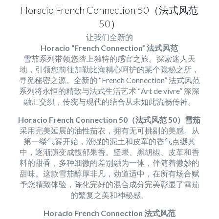
Horacio French Connection 50（法式风范
50）
让我们全新的
Horacio “French Connection” 法式风范
雪茄系列带领您踏上独特的感官之旅。探索迷人天
地，引领您前往加勒比海精心呵护的某个隐秘之所，
寻觅秘密之源。全新的 “French Connection” 法式风范
系列将永恒的精致与法式生活艺术 “Art de vivre” 深深
融汇交织，传统与现代的结合从未如此流畅传神。
Horacio French Connection 50（法式风范 50）雪茄
采用完美延展的油性茄衣，拥有无可挑剔的美感。从
第一缕气雾开始，潮湿的泥土和皮革的香气点缀其
中，逐渐演变成馥郁果香。坚果、黑胡椒、皮革和香
料的甜香，多种细微的差别融为一体，伴随着微妙的
甜味。这款雪茄醇厚非凡，劲道适中，在所有场合赋
予您精致体验，陈化完好的混合成分完美彰显了雪茄
的繁复之美和神秘感。
Horacio French Connection 法式风范