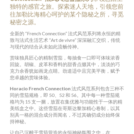
独特的感官之旅。探索迷人天地，引领您前
往加勒比海精心呵护的某个隐秘之所，寻觅
秘密之源。
全新的 “French Connection” 法式风范系列将永恒的精
致与法式生活艺术 “Art de vivre” 深深融汇交织，传统
与现代的结合从未如此流畅传神。
赏味独具匠心的精制雪茄，每抽食一口即可体味浓香
回旋。胡椒、皮革和香料的甜香点缀其中，淡淡的巧
克力余香犹如画龙点睛。劲道适中且完美平衡，赋予
您卓越的赏味体验。
Horacio French Connection
法式风范系列包含三种不
同的雪茄规格，即 50、52 和 56。其中每一种雪茄规
格均为 15 支一捆，放置在集优雅与功能性于一体的精
美纸盒之中。这些雪茄在哥斯达黎加精心卷制，以其
别具一格的混合成分而闻名，不过其确切成分始终保
持神秘。
让自己沉醉于雪茄营造的永恒神秘氛围之中，在